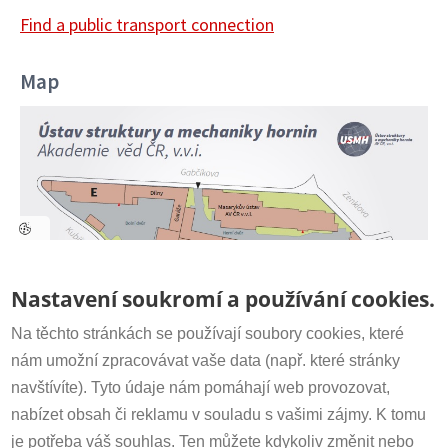
Find a public transport connection
Map
Image
Contact
Secretariat:
+420 266 009 318
Nastavení soukromí a používání cookies.
irsm@irsm.cas.cz
Na těchto stránkách se používají soubory cookies, které
nám umožní zpracovávat vaše data (např. které stránky
navštívíte). Tyto údaje nám pomáhají web provozovat,
Important Links
nabízet obsah či reklamu v souladu s vašimi zájmy. K tomu
www.avcr.cz
je potřeba váš souhlas. Ten můžete kdykoliv změnit nebo