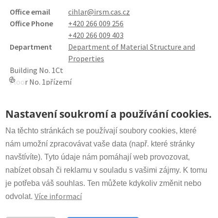
Office email
cihlar@irsm.cas.cz
Office Phone
+420 266 009 256
+420 266 009 403
Department
Department of Material Structure and
Properties
Building No. 1
Ct
Floor No. 1
přízemí
Contact
Nastavení soukromí a používání cookies.
Link to ASEP database
Secretariat:
+420 266 009 318
CV
irsm@irsm.cas.cz
Na těchto stránkách se používají soubory cookies, které
Document
CV 2025 J.Cihlář.pdf
nám umožní zpracovávat vaše data (např. které stránky
navštívíte). Tyto údaje nám pomáhají web provozovat,
Important Links
nabízet obsah či reklamu v souladu s vašimi zájmy. K tomu
www.avcr.cz
je potřeba váš souhlas. Ten můžete kdykoliv změnit nebo
Více informací
odvolat.