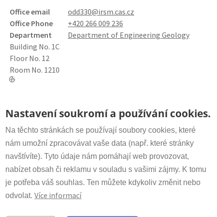
Office email
odd330@irsm.cas.cz
Office Phone
+420 266 009 236
Department
Department of Engineering Geology
Building No. 1
C
Floor No. 1
2
Room No. 1
210
Contact
Nastavení soukromí a používání cookies.
Secretariat:
+420 266 009 318
irsm@irsm.cas.cz
Na těchto stránkách se používají soubory cookies, které
nám umožní zpracovávat vaše data (např. které stránky
navštívíte). Tyto údaje nám pomáhají web provozovat,
Important Links
nabízet obsah či reklamu v souladu s vašimi zájmy. K tomu
www.avcr.cz
je potřeba váš souhlas. Ten můžete kdykoliv změnit nebo
Více informací
odvolat.