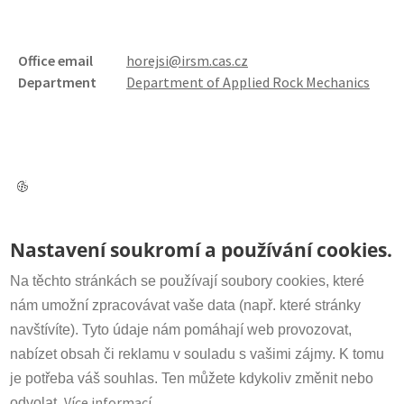
Office email
horejsi@irsm.cas.cz
Department
Department of Applied Rock Mechanics
Contact
Nastavení soukromí a používání cookies.
Secretariat:
+420 266 009 318
irsm@irsm.cas.cz
Na těchto stránkách se používají soubory cookies, které
nám umožní zpracovávat vaše data (např. které stránky
navštívíte). Tyto údaje nám pomáhají web provozovat,
Important Links
nabízet obsah či reklamu v souladu s vašimi zájmy. K tomu
www.avcr.cz
je potřeba váš souhlas. Ten můžete kdykoliv změnit nebo
Více informací
odvolat.