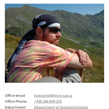
Office email
kratochvil@irsm.cas.cz
Office Phone
+420 266 009 210
Department
Department of Seismotectonics