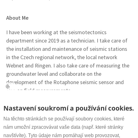
About Me
I have been working at the seismotectonics
department since 2019 as a technician. I take care of
the installation and maintenance of seismic stations
in the Czech regional network, the local network
Webnet and Ringen. I also take care of measuring the
groundwater level and collaborate on the
development of the Rotaphone seismic sensor and
also on field measurements.
Contact
Nastavení soukromí a používání cookies.
Secretariat:
+420 266 009 318
irsm@irsm.cas.cz
Na těchto stránkách se používají soubory cookies, které
nám umožní zpracovávat vaše data (např. které stránky
navštívíte). Tyto údaje nám pomáhají web provozovat,
Important Links