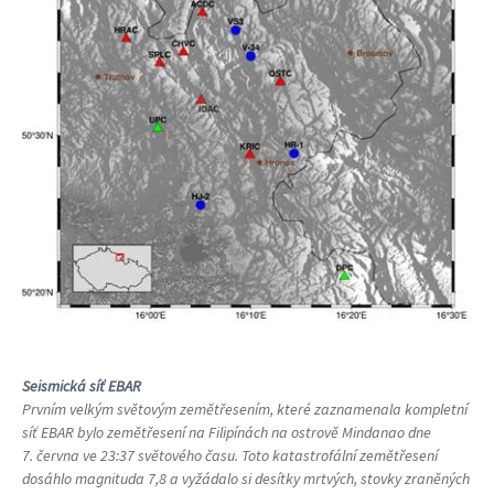
Seismická síť EBAR
Prvním velkým světovým zemětřesením, které zaznamenala kompletní
síť EBAR bylo zemětřesení na Filipínách na ostrově Mindanao dne
7. června ve 23:37 světového času. Toto katastrofální zemětřesení
dosáhlo magnituda 7,8 a vyžádalo si desítky mrtvých, stovky zraněných