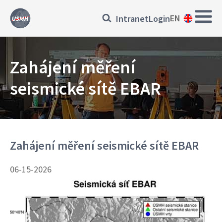
Skip
Main
Přihlásit
EN
Intranet
Login
to
Navi
main
se
content
EN
Zahájení měření
seismické sítě EBAR
Zahájení měření seismické sítě EBAR
06-15-2026