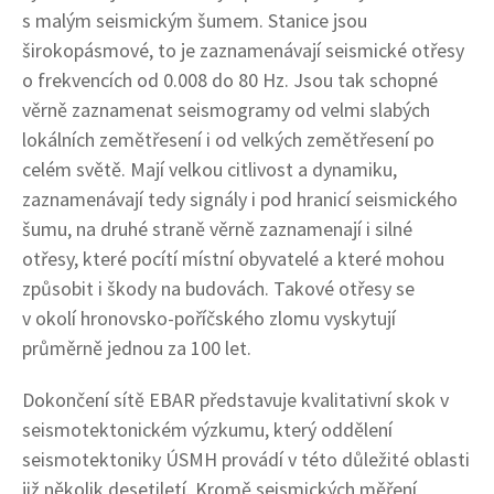
s malým seismickým šumem. Stanice jsou
širokopásmové, to je zaznamenávají seismické otřesy
o frekvencích od 0.008 do 80 Hz. Jsou tak schopné
věrně zaznamenat seismogramy od velmi slabých
lokálních zemětřesení i od velkých zemětřesení po
celém světě. Mají velkou citlivost a dynamiku,
zaznamenávají tedy signály i pod hranicí seismického
šumu, na druhé straně věrně zaznamenají i silné
otřesy, které pocítí místní obyvatelé a které mohou
způsobit i škody na budovách. Takové otřesy se
v okolí hronovsko-poříčského zlomu vyskytují
průměrně jednou za 100 let.
Dokončení sítě EBAR představuje kvalitativní skok v
seismotektonickém výzkumu, který oddělení
seismotektoniky ÚSMH provádí v této důležité oblasti
již několik desetiletí. Kromě seismických měření