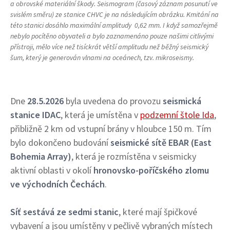
a obrovské materiální škody. Seismogram (časový záznam posunutí ve
svislém směru) ze stanice CHVC je na následujícím obrázku. Kmitání na
této stanici dosáhlo maximální amplitudy
0,62 mm. I když samozřejmě
nebylo pocítěno obyvateli a bylo zaznamenáno pouze našimi citlivými
přístroji, mělo
více než
tisíckrát větší amplitudu než běžný seismický
šum, který je generován vlnami na oceánech, tzv. mikroseismy.
Dne
28.5.2026
byla uvedena do provozu
seismická
stanice IDAC
, která je umístěna v
podzemní štole Ida
,
přibližně 2 km od vstupní brány v hloubce 150 m. Tím
bylo dokončeno budování
seismické sítě EBAR (East
Bohemia Array)
, která je rozmístěna v seismicky
aktivní oblasti v okolí
hronovsko-poříčského zlomu
ve východních Čechách
.
Síť sestává ze sedmi stanic
, které mají špičkové
vybavení a jsou umístěny v pečlivě vybraných místech