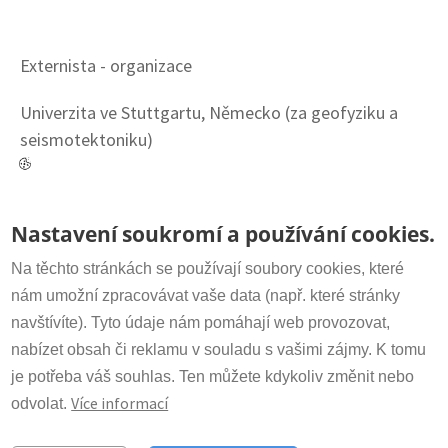
Externista - organizace
Univerzita ve Stuttgartu, Německo (za geofyziku a
seismotektoniku)
CV
Document
CV_Joswig_2019.pdf
Kontakt
Nastavení soukromí a používání cookies.
Sekretariát:
+420 266 009 318
irsm@irsm.cas.cz
Na těchto stránkách se používají soubory cookies, které
nám umožní zpracovávat vaše data (např. které stránky
navštívíte). Tyto údaje nám pomáhají web provozovat,
Důležité odkazy
nabízet obsah či reklamu v souladu s vašimi zájmy. K tomu
www.avcr.cz
je potřeba váš souhlas. Ten můžete kdykoliv změnit nebo
Více informací
odvolat.