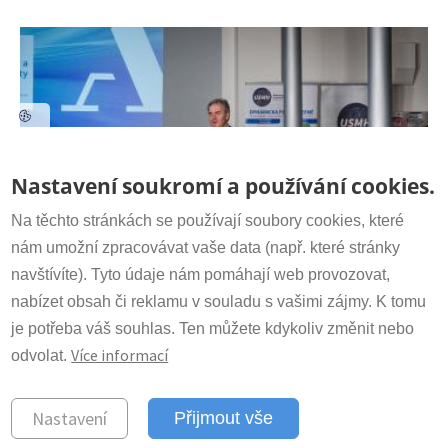
Kontakt
Nastavení soukromí a používání cookies.
Sekretariát:
+420 266 009 318
irsm@irsm.cas.cz
Na těchto stránkách se používají soubory cookies, které
nám umožní zpracovávat vaše data (např. které stránky
navštívíte). Tyto údaje nám pomáhají web provozovat,
Důležité odkazy
Předseda Akademie věd prof. Radomír
nabízet obsah či reklamu v souladu s vašimi zájmy. K tomu
Pánek navštívil Ústav struktury a
www.avcr.cz
je potřeba váš souhlas. Ten můžete kdykoliv změnit nebo
mechaniky hornin AV ČR
Více informací
odvolat.
© 2023 Ústav struktury a mechaniky
Nastavení
Přijmout vše
hornin Akademie věd ČR, v.v.i