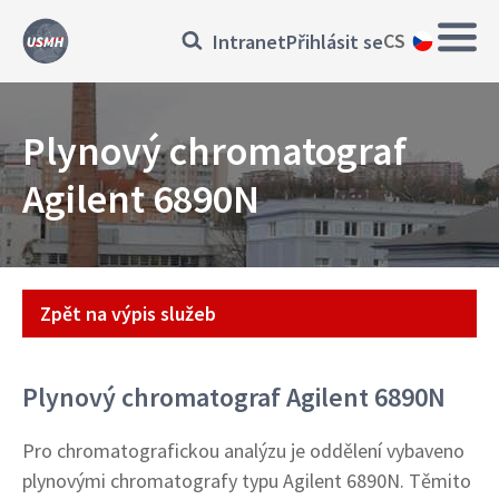
Přejít
Main
Přihlásit
CS
Intranet
Přihlásit se
k
navig
hlavnímu
se
obsahu
Plynový chromatograf
Agilent 6890N
Přístroj
Zpět na výpis služeb
Plynový chromatograf Agilent 6890N
Pro chromatografickou analýzu je oddělení vybaveno
plynovými chromatografy typu Agilent 6890N. Těmito