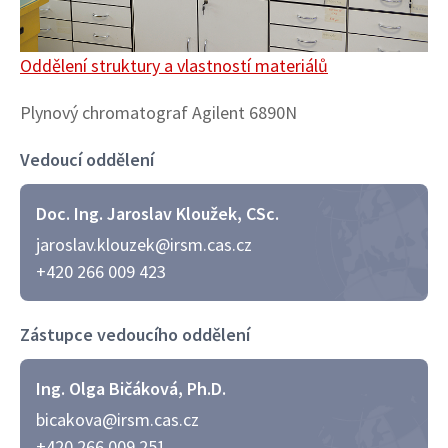
Oddělení struktury a vlastností materiálů
Plynový chromatograf Agilent 6890N
Vedoucí oddělení
Doc. Ing. Jaroslav Kloužek, CSc.
jaroslav.klouzek@irsm.cas.cz
+420 266 009 423
Zástupce vedoucího oddělení
Ing. Olga Bičáková, Ph.D.
bicakova@irsm.cas.cz
+420 266 009 251