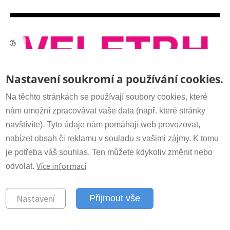
Kontakt
Nastavení soukromí a používání cookies.
Sekretariát:
+420 266 009 318
irsm@irsm.cas.cz
Na těchto stránkách se používají soubory cookies, které
nám umožní zpracovávat vaše data (např. které stránky
navštívíte). Tyto údaje nám pomáhají web provozovat,
Důležité odkazy
nabízet obsah či reklamu v souladu s vašimi zájmy. K tomu
Pozvánka na 10. ročník vědeckého festivalu
www.avcr.cz
je potřeba váš souhlas. Ten můžete kdykoliv změnit nebo
Veletrh vědy Akademie věd ČR
Více informací
odvolat.
© 2023 Ústav struktury a mechaniky
Nastavení
Přijmout vše
hornin Akademie věd ČR, v.v.i
Vyrobeno v Pink Future
2022