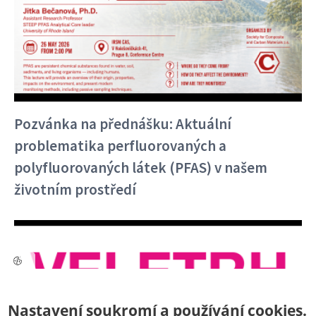
Pozvánka na přednášku: Aktuální
problematika perfluorovaných a
polyfluorovaných látek (PFAS) v našem
životním prostředí
Kontakt
Nastavení soukromí a používání cookies.
Sekretariát:
+420 266 009 318