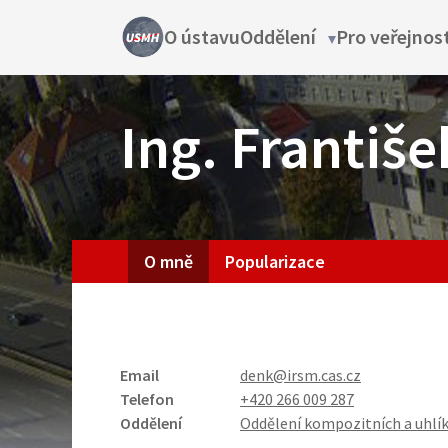
Přejít
Main
O ústavu
Oddělení
Pro veřejnos
Oddělení
k
sub-
hlavnímu
navigation
navigation
obsahu
Ing. Františ
Zaměstnanec
O mně
Popularizace
Email
denk@irsm.cas.cz
Telefon
+420 266 009 287
Oddělení
Oddělení kompozitních a uhlí