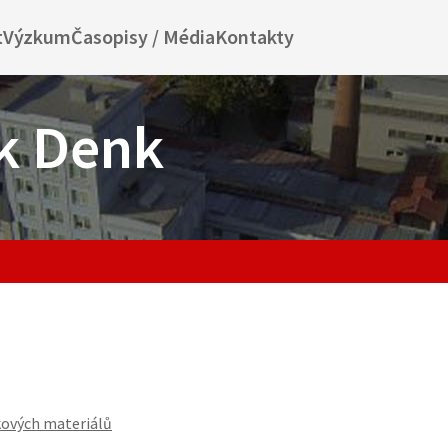
t
Výzkum
Časopisy / Média
Kontakty
ek Denk
kových materiálů