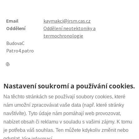
Email
kaymakci@irsm.cas.cz
Oddělení
Oddělení neotektoniky a
termochronologie
Budova
C
Patro
4.patro
Odkaz do Reasearchgate
Kontakt
Nastavení soukromí a používání cookies.
Sekretariát:
+420 266 009 318
irsm@irsm.cas.cz
Na těchto stránkách se používají soubory cookies, které
nám umožní zpracovávat vaše data (např. které stránky
navštívíte). Tyto údaje nám pomáhají web provozovat,
Důležité odkazy
nabízet obsah či reklamu v souladu s vašimi zájmy. K tomu
www.avcr.cz
je potřeba váš souhlas. Ten můžete kdykoliv změnit nebo
Více informací
odvolat.