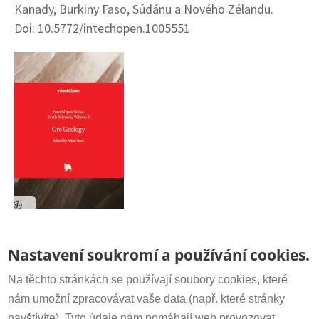
Kanady, Burkiny Faso, Súdánu a Nového Zélandu.
Doi:
10.5772/intechopen.1005551
Ore-Geology-2025.jpg
Odkaz
Kontakt
Nastavení soukromí a používání cookies.
www.intechopen.com/books/1004256
Sekretariát:
+420 266 009 318
Datum
irsm@irsm.cas.cz
Na těchto stránkách se používají soubory cookies, které
St, 04/30/2025 - 00:00
nám umožní zpracovávat vaše data (např. které stránky
Kategorie
navštívíte). Tyto údaje nám pomáhají web provozovat,