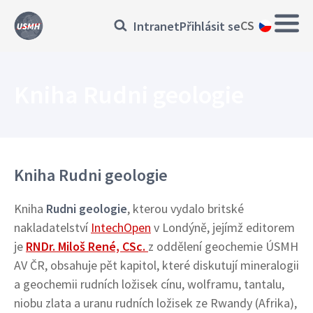
Přejít
Main
Přihlásit
CS
Intranet
Přihlásit se
k
navig
hlavnímu
se
obsahu
Kniha Rudni geologie
Kniha Rudni geologie
Kniha
Rudni geologie
, kterou vydalo britské
nakladatelství
IntechOpen
v Londýně, jejímž editorem
je
RNDr. Miloš René, CSc.
z oddělení geochemie ÚSMH
AV ČR, obsahuje pět kapitol, které diskutují mineralogii
a geochemii rudních ložisek cínu, wolframu, tantalu,
niobu zlata a uranu rudních ložisek ze Rwandy (Afrika),