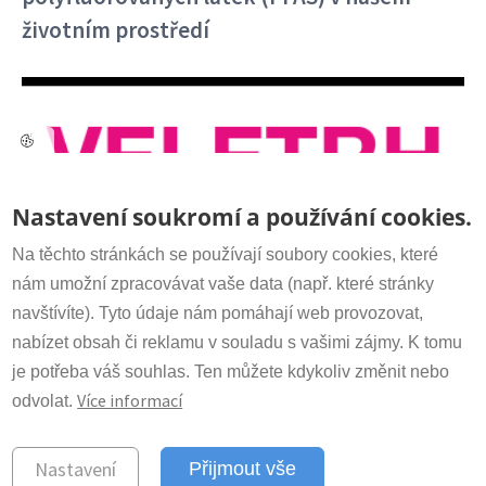
životním prostředí
Kontakt
Nastavení soukromí a používání cookies.
Sekretariát:
+420 266 009 318
irsm@irsm.cas.cz
Na těchto stránkách se používají soubory cookies, které
nám umožní zpracovávat vaše data (např. které stránky
navštívíte). Tyto údaje nám pomáhají web provozovat,
Důležité odkazy
nabízet obsah či reklamu v souladu s vašimi zájmy. K tomu
Pozvánka na 10. ročník vědeckého festivalu
www.avcr.cz
je potřeba váš souhlas. Ten můžete kdykoliv změnit nebo
Veletrh vědy Akademie věd ČR
Více informací
odvolat.
© 2023 Ústav struktury a mechaniky
Nastavení
Přijmout vše
hornin Akademie věd ČR, v.v.i