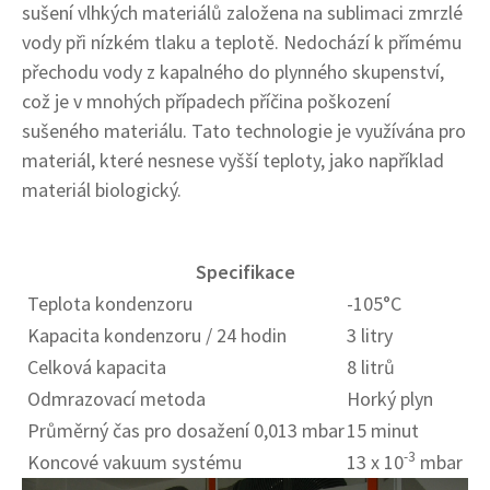
sušení vlhkých materiálů založena na sublimaci zmrzlé
vody při nízkém tlaku a teplotě. Nedochází k přímému
přechodu vody z kapalného do plynného skupenství,
což je v mnohých případech příčina poškození
sušeného materiálu. Tato technologie je využívána pro
materiál, které nesnese vyšší teploty, jako například
materiál biologický.
Specifikace
Teplota kondenzoru
-105°C
Kapacita kondenzoru / 24 hodin
3 litry
Celková kapacita
8 litrů
Odmrazovací metoda
Horký plyn
Průměrný čas pro dosažení 0,013 mbar
15 minut
-3
Koncové vakuum systému
13 x 10
mbar