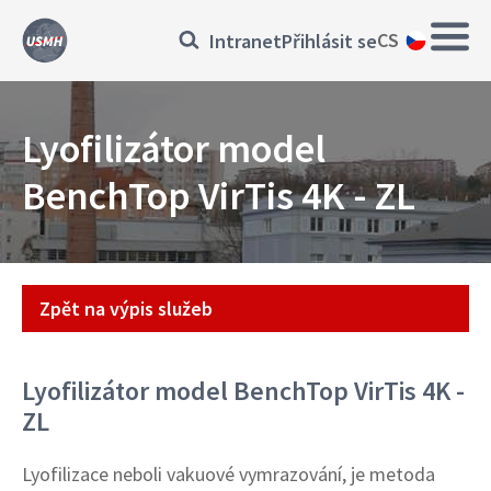
Přejít
Main
Přihlásit
CS
Intranet
Přihlásit se
k
navig
hlavnímu
se
obsahu
Lyofilizátor model
BenchTop VirTis 4K - ZL
Přístroj
Zpět na výpis služeb
Lyofilizátor model BenchTop VirTis 4K -
ZL
Lyofilizace neboli vakuové vymrazování, je metoda