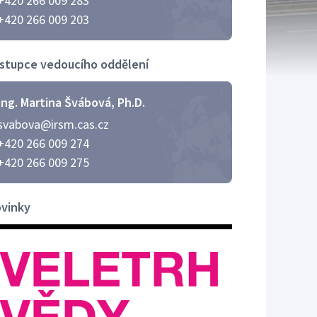
+420 266 009 283
+420 266 009 203
stupce vedoucího oddělení
Ing. Martina Švábová, Ph.D.
svabova@irsm.cas.cz
+420 266 009 274
+420 266 009 275
vinky