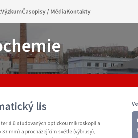
t
Výzkum
Časopisy / Média
Kontakty
ochemie
atický lis
Ve
ateriálů studovaných optickou mikroskopií a
37 mm) a procházejícím světle (výbrusy),