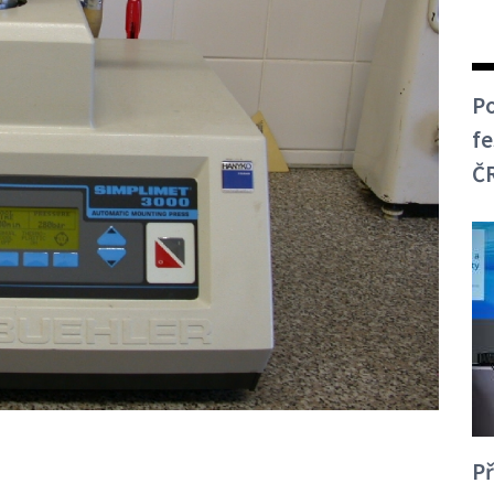
Po
fe
Č
Př