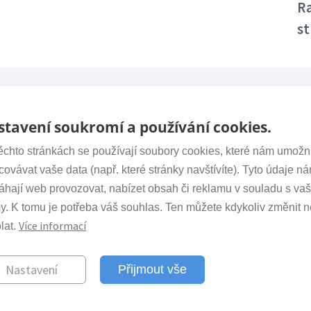
Ra
st
tavení soukromí a používání cookies.
ěchto stránkách se používají soubory cookies, které nám umožn
covávat vaše data (např. které stránky navštívíte). Tyto údaje n
akt
Důležité
hají web provozovat, nabízet obsah či reklamu v souladu s vaš
tariát:
+420 266 009 318
y. K tomu je potřeba váš souhlas. Ten můžete kdykoliv změnit 
www.avcr.
irsm.cas.cz
Více informací
lat.
Nastavení
Přijmout vše
věd ČR, v.v.i