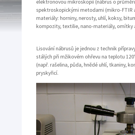
elektronovou mikroskopií (nábrus o průměru
spektroskopickými metodami (mikro-FTIR 
materiály: horniny, nerosty, uhlí, koksy, bitu
kompozity, textilie, nano-materiály, omítky a
Lisování nábrusů je jednou z technik přípravy
stálých při mžikovém ohřevu na teplotu 120°C
(např. rašelina, půda, hnědé uhlí, tkaniny, 
pryskyřicí.
Image