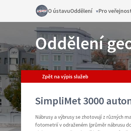
Přejít
Main
O ústavu
Oddělení
Pro veřejnos
Oddělení
k
sub-
hlavnímu
navigation
navigation
obsahu
Oddělení ge
Přístroj
Zpět na výpis služeb
SimpliMet 3000 autom
Nábrusy a výbrusy se zhotovují z různých m
fotometrií v odraženém (průměr nábrusu do 