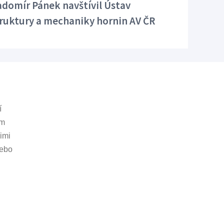
domír Pánek navštívil Ústav
ruktury a mechaniky hornin AV ČR
í
ám
 odkazy
imi
nebo
cz
Vyrobeno v Pink Future
2022