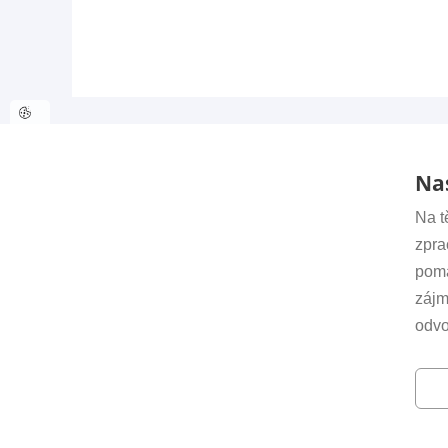
Nas
Na t
zpra
Kont
pomá
Sekre
zájm
irsm@
odvo
© 2023 Ústav struktury a mechaniky hornin Akademie 