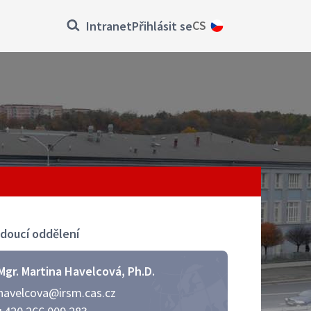
Přihlásit
CS
Intranet
Přihlásit se
se
doucí oddělení
Mgr. Martina Havelcová, Ph.D.
havelcova@irsm.cas.cz