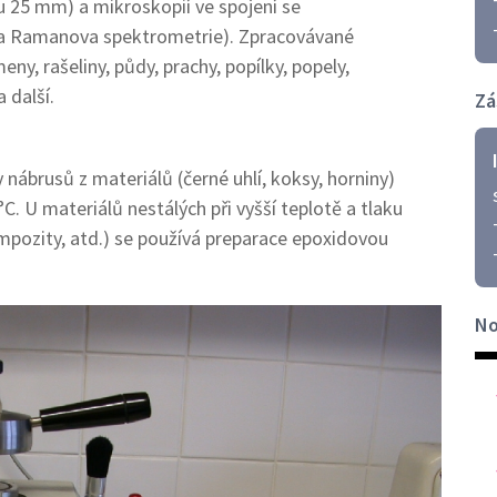
 25 mm) a mikroskopií ve spojení se
a Ramanova spektrometrie). Zpracovávané
meny, rašeliny, půdy, prachy, popílky, popely,
 další.
Zá
 nábrusů z materiálů (černé uhlí, koksy, horniny)
. U materiálů nestálých při vyšší teplotě a tlaku
kompozity, atd.) se používá preparace epoxidovou
No