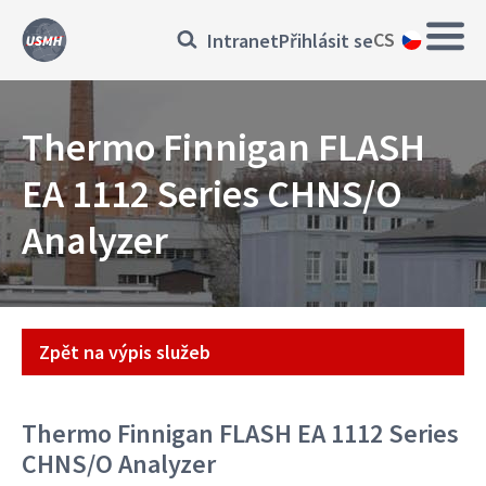
Přejít
Main
Přihlásit
CS
Intranet
Přihlásit se
k
navig
hlavnímu
se
obsahu
Thermo Finnigan FLASH
EA 1112 Series CHNS/O
Analyzer
Přístroj
Zpět na výpis služeb
Thermo Finnigan FLASH EA 1112 Series
CHNS/O Analyzer