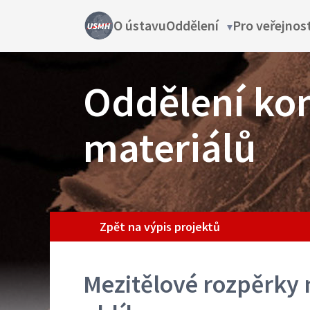
Přejít
Main
O ústavu
Oddělení
Pro veřejnos
Oddělení
k
sub-
hlavnímu
navigation
navigation
obsahu
Oddělení ko
materiálů
Projekt
Zpět na výpis projektů
Mezitělové rozpěrky 