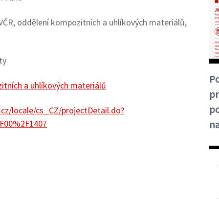
VČR, oddělení kompozitních a uhlíkových materiálů,
ty
Po
tních a uhlíkových materiálů
p
po
.cz/locale/cs_CZ/projectDetail.do?
F00%2F1407
na