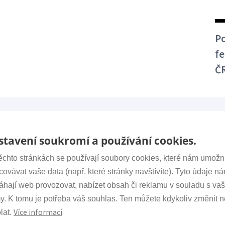
Po
fe
Č
tavení soukromí a používání cookies.
ěchto stránkách se používají soubory cookies, které nám umožn
covávat vaše data (např. které stránky navštívíte). Tyto údaje n
akt
Důležité
hají web provozovat, nabízet obsah či reklamu v souladu s vaš
tariát:
+420 266 009 318
y. K tomu je potřeba váš souhlas. Ten můžete kdykoliv změnit 
www.avcr.
irsm.cas.cz
Více informací
lat.