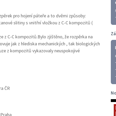
zpěrek pro hojení páteře a to dvěmi způsoby:
tanové slitiny s vnitřní vložkou z C-C kompozitů (
Zá
 z C-C kompozitů.Bylo zjištěno, že rozpěrka na
hovuje jak z hlediska mechanických , tak biologických
uze z kompozitů vykazovaly neuspokojivé
ra ČR
No
 Praha