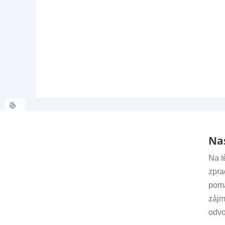
Nas
Na t
zpra
Kont
pomá
Sekre
zájm
irsm@
odvo