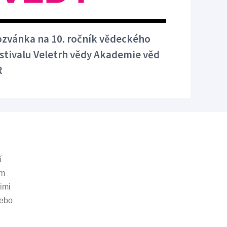
zvánka na 10. ročník vědeckého
stivalu Veletrh vědy Akademie věd
R
í
ám
 odkazy
imi
nebo
cz