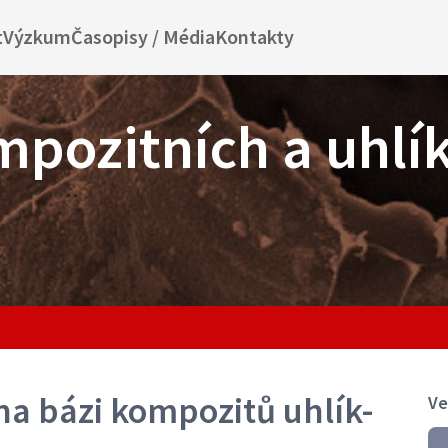
t
Výzkum
Časopisy / Média
Kontakty
mpozitních a uhlí
na bázi kompozitů uhlík-
Ve