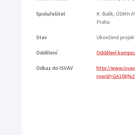
Spoluřešitel
K. Balík, ÚSMH A
Praha
Stav
Ukončené projek
Oddělení
Oddělení kompozi
Odkaz do ISVAV
http://www.isvav
rowId=GA106%2