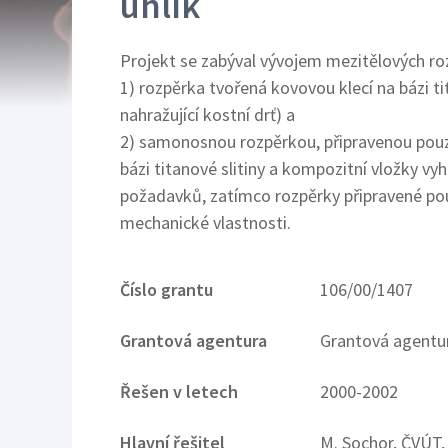
uhlík
Projekt se zabýval vývojem mezitělových ro
1) rozpěrka tvořená kovovou klecí na bázi ti
nahražující kostní drť) a
2) samonosnou rozpěrkou, připravenou pouze
bázi titanové slitiny a kompozitní vložky vy
požadavků, zatímco rozpěrky připravené po
mechanické vlastnosti.
Číslo grantu
106/00/1407
Grantová agentura
Grantová agentu
Řešen v letech
2000-2002
Hlavní řešitel
M. Sochor, ČVÚT,