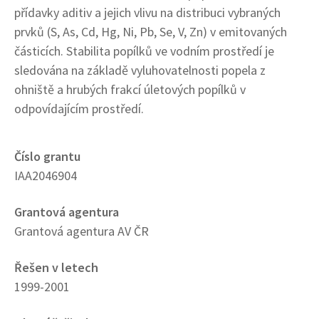
přídavky aditiv a jejich vlivu na distribuci vybraných
prvků (S, As, Cd, Hg, Ni, Pb, Se, V, Zn) v emitovaných
částicích. Stabilita popílků ve vodním prostředí je
sledována na základě vyluhovatelnosti popela z
ohniště a hrubých frakcí úletových popílků v
odpovídajícím prostředí.
Číslo grantu
IAA2046904
Grantová agentura
Grantová agentura AV ČR
Řešen v letech
1999-2001