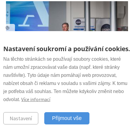
Kontakt
Nastavení soukromí a používání cookies.
Sekretariát:
+420 266 009 318
irsm@irsm.cas.cz
Na těchto stránkách se používají soubory cookies, které
nám umožní zpracovávat vaše data (např. které stránky
navštívíte). Tyto údaje nám pomáhají web provozovat,
Důležité odkazy
Předseda Akademie věd prof. Radomír
nabízet obsah či reklamu v souladu s vašimi zájmy. K tomu
Pánek navštívil Ústav struktury a
www.avcr.cz
je potřeba váš souhlas. Ten můžete kdykoliv změnit nebo
mechaniky hornin AV ČR
Více informací
odvolat.
© 2023 Ústav struktury a mechaniky
Nastavení
Přijmout vše
hornin Akademie věd ČR, v.v.i
Vyrobeno v Pink Future
2022