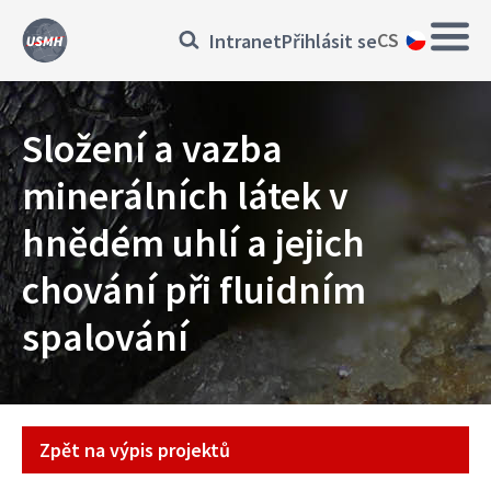
Přejít
Main
Přihlásit
CS
Intranet
Přihlásit se
k
navig
hlavnímu
se
obsahu
Složení a vazba
minerálních látek v
hnědém uhlí a jejich
chování při fluidním
spalování
Projekt
Zpět na výpis projektů