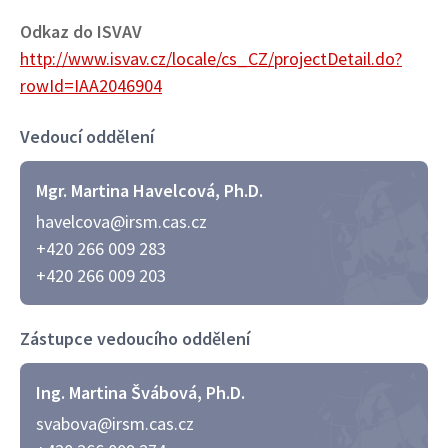
Odkaz do ISVAV
http://www.isvav.cz/locale/cs_CZ/projectDetail.do?
rowId=IAA2046904
Vedoucí oddělení
Mgr. Martina Havelcová, Ph.D.
havelcova@irsm.cas.cz
+420 266 009 283
+420 266 009 203
Zástupce vedoucího oddělení
Ing. Martina Švábová, Ph.D.
svabova@irsm.cas.cz