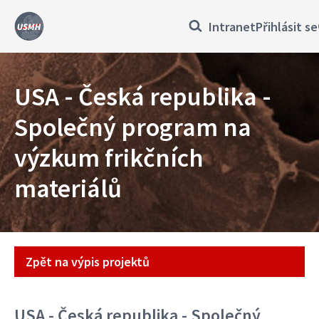
Přejít
Přihlásit
Intranet
Přihlásit se
k
hlavnímu
se
obsahu
USA - Česká republika -
Společný program na
výzkum frikčních
materiálů
Projekt
Zpět na výpis projektů
USA - Česká republika - Společný