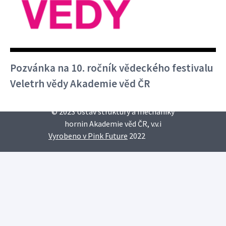
Sekretariát:
+420 266 009 318
irsm@irsm.cas.cz
Důležité odkazy
Pozvánka na 10. ročník vědeckého festivalu
www.avcr.cz
Veletrh vědy Akademie věd ČR
© 2023 Ústav struktury a mechaniky
hornin Akademie věd ČR, v.v.i
Vyrobeno v Pink Future
2022