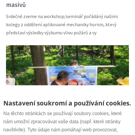
masivů
Srdečně zveme na workshop/seminář pořádáný našimi
kolegy z oddělení aplikované mechaniky hornin, který
představí výsledky výzkumu vlivu požárů a vy
Kontakt
Nastavení soukromí a používání cookies.
Sekretariát:
+420 266 009 318
irsm@irsm.cas.cz
Na těchto stránkách se používají soubory cookies, které
nám umožní zpracovávat vaše data (např. které stránky
Připomínka stého výročí katastrofálního
navštívíte). Tyto údaje nám pomáhají web provozovat,
Důležité odkazy
sesuvu u Dnebohu a exkurze