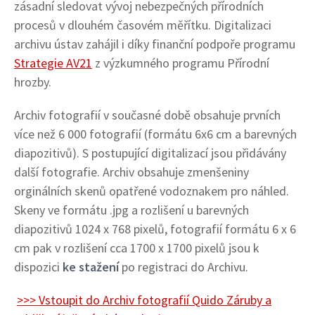
zásadní sledovat vývoj nebezpečných přírodních
procesů v dlouhém časovém měřítku. Digitalizaci
archivu ústav zahájil i díky finanční podpoře programu
Strategie AV21
z výzkumného programu Přírodní
hrozby.
Archiv fotografií v současné době obsahuje prvních
více než 6 000 fotografií (formátu 6x6 cm a barevných
diapozitivů). S postupující digitalizací jsou přidávány
další fotografie. Archiv obsahuje zmenšeniny
orginálních skenů opatřené vodoznakem pro náhled.
Skeny ve formátu .jpg a rozlišení u barevných
diapozitivů 1024 x 768 pixelů, fotografií formátu 6 x 6
cm pak v rozlišení cca 1700 x 1700 pixelů jsou k
dispozici
ke stažení
po registraci do Archivu.
>>> Vstoupit do Archiv fotografií Quido Záruby a