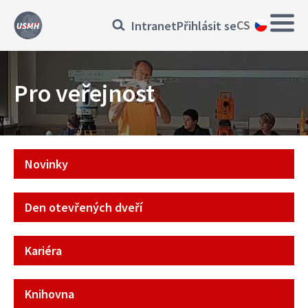
Přejít
Main
Přihlásit
CS
Intranet
Přihlásit se
k
navig
hlavnímu
se
obsahu
Pro veřejnost
Pro
Novinky
veřejnost
Den otevřených dveří
Kariéra
Knihovna