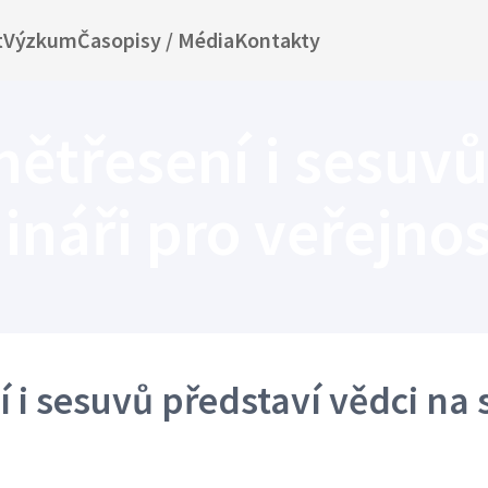
t
Výzkum
Časopisy / Média
Kontakty
třesení i sesuvů
ináři pro veřejnos
i sesuvů představí vědci na 