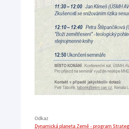
Odkaz
Dynamická planeta Země - program Strateg