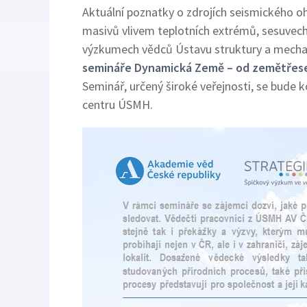
Aktuální poznatky o zdrojích seismického oh
masivů vlivem teplotních extrémů, sesuvech
výzkumech vědců Ústavu struktury a mechan
semináře
Dynamická Země – od zemětřese
Seminář, určený široké veřejnosti, se bude 
centru ÚSMH.
Image