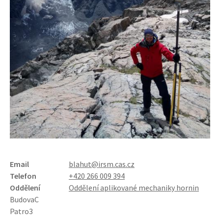
Email
blahut@irsm.cas.cz
Telefon
+420 266 009 394
Oddělení
Oddělení aplikované mechaniky hornin
Budova
C
Patro
3