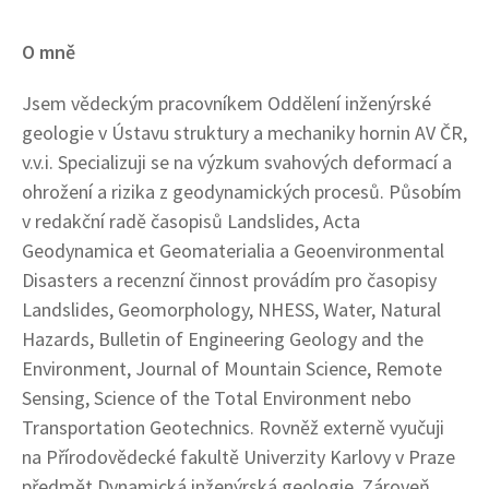
O mně
Jsem vědeckým pracovníkem Oddělení inženýrské
geologie v Ústavu struktury a mechaniky hornin AV ČR,
v.v.i. Specializuji se na výzkum svahových deformací a
ohrožení a rizika z geodynamických procesů. Působím
v redakční radě časopisů Landslides, Acta
Geodynamica et Geomaterialia a Geoenvironmental
Disasters a recenzní činnost provádím pro časopisy
Landslides, Geomorphology, NHESS, Water, Natural
Hazards, Bulletin of Engineering Geology and the
Environment, Journal of Mountain Science, Remote
Sensing, Science of the Total Environment nebo
Transportation Geotechnics. Rovněž externě vyučuji
na Přírodovědecké fakultě Univerzity Karlovy v Praze
předmět Dynamická inženýrská geologie. Zároveň