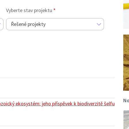
Vyberte stav projektu
Řešené projekty
No
zoický ekosystém: jeho příspěvek k biodiverzitě šelfu