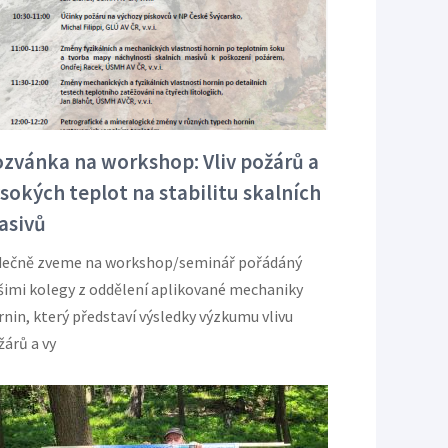
zvánka na workshop: Vliv požárů a
sokých teplot na stabilitu skalních
asivů
dečně zveme na workshop/seminář pořádáný
šimi kolegy z oddělení aplikované mechaniky
rnin, který představí výsledky výzkumu vlivu
žárů a vy