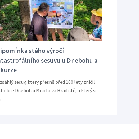
ipomínka stého výročí
tastrofálního sesuvu u Dnebohu a
xkurze
sáhlý sesuv, který přesně před 100 lety zničil
st obce Dneboh u Mnichova Hradiště, a který se
a