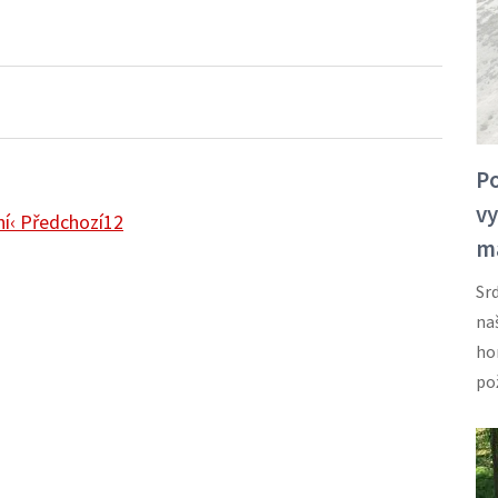
Po
vy
ní
Předchozí
‹ Předchozí
Page
1
Aktuální
2
m
stránka
stránka
Sr
na
ho
po