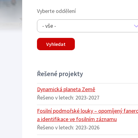
Vyberte oddělení
- vše -
Řešené projekty
Dynamická planeta Země
Řešeno v letech:
2023-2027
Fosilní podmořské louky – opomíjený fanero
a identifikace ve fosilním záznamu
Řešeno v letech:
2023-2026