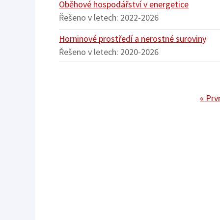
Oběhové hospodářství v energetice
Řešeno v letech:
2022-2026
Horninové prostředí a nerostné suroviny
Řešeno v letech:
2020-2026
Pagination
First
« Prv
page