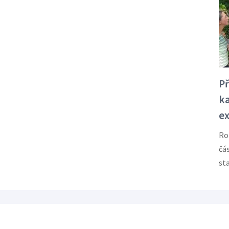
Př
ka
e
Roz
čá
st