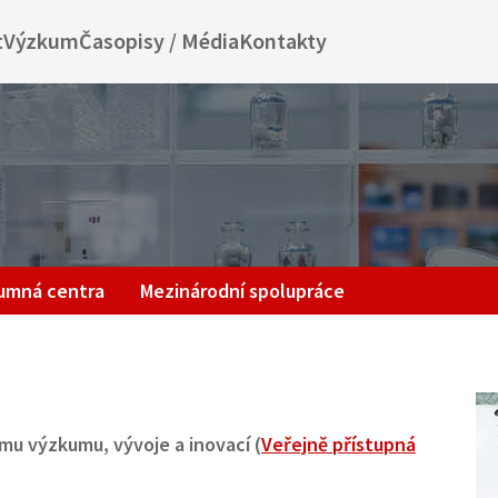
t
Výzkum
Časopisy / Média
Kontakty
umná centra
Mezinárodní spolupráce
mu výzkumu, vývoje a inovací (
Veřejně přístupná